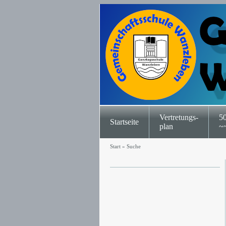
Vertretungs-
50
Startseite
plan
~
Start
»
Suche