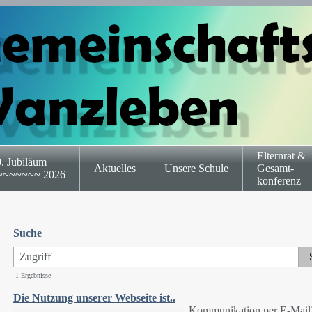
Elternrat &
. Jubiläum
Aktuelles
Unsere Schule
Gesamt-
~~~~~~~ 2026
konferenz
Suche
1 Ergebnisse
Die Nutzung unserer Webseite ist..
Kommunikation per E-Mail) 