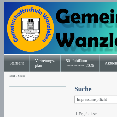
Vertretungs-
50. Jubiläum
Startseite
Aktuell
plan
~~~~~~~~ 2026
Start
»
Suche
Suche
1 Ergebnisse